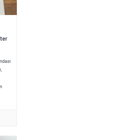
ter
ndasi
,
n