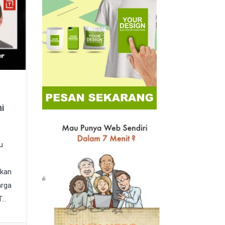
i
u
ukan
arga
..