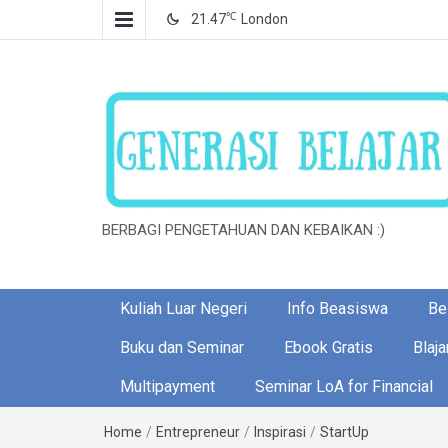
℃
21.47
London
BERBAGI PENGETAHUAN DAN KEBAIKAN :)
Kuliah Luar Negeri
Info Beasiswa
Bel
Buku dan Seminar
Ebook Gratis
Blaja
Multipayment
Seminar LoA for Financial
Home
/
Entrepreneur
/
Inspirasi
/
StartUp