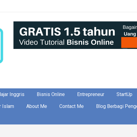
ajar Inggris
Bisnis Online
Entrepreneur
StartUp
r Islam
About Me
Contact Me
Blog Berbagi Peng