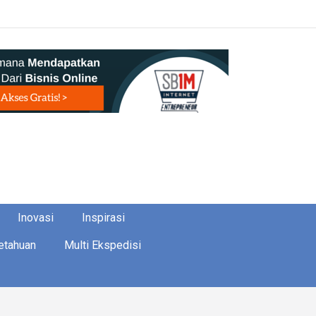
Inovasi
Inspirasi
etahuan
Multi Ekspedisi