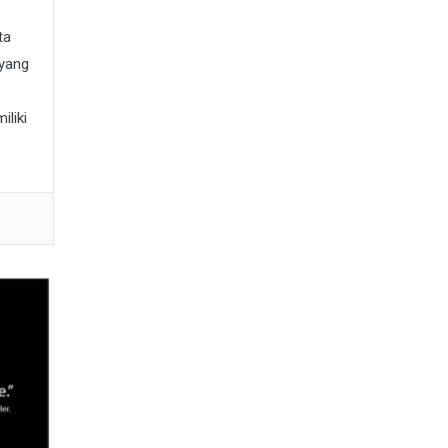
ta
 yang
liki