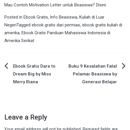
Mau Contoh Motivation Letter untuk Beasiswa?
Disini
Posted in
Ebook Gratis
,
Info Beasiswa
,
Kuliah di Luar
Negeri
Tagged
ebook gratis dari permias
,
ebook gratis kuliah di
amerika
,
Ebook Gratis Panduan Mahasiswa Indonesia di
Amerika Serikat
Ebook Gratis Dare to
Buku 9 Kesalahan Fatal
Post
Dream Big by Miss
Pelamar Beasiswa by
Merry Riana
Generasi Belajar
navigation
Leave a Reply
Your email address will not be published.
Required fields are