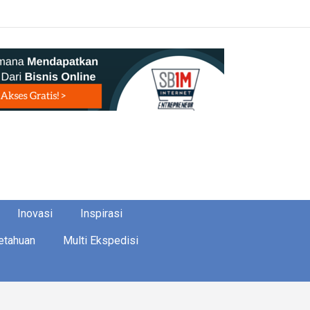
Inovasi
Inspirasi
etahuan
Multi Ekspedisi