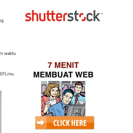
ng
am waktu
TOEFLmu.