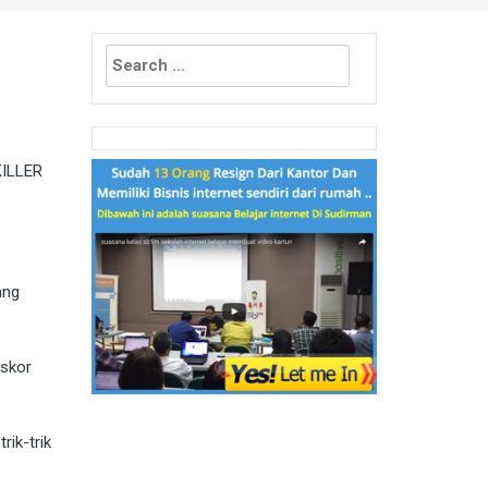
Search
for:
KILLER
ang
 skor
ik-trik