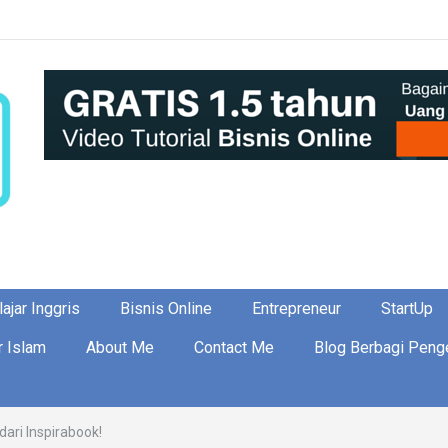
ajar Inggris
Bisnis Online
Entrepreneur
StartUp
r Islam
About Me
Contact Me
Blog Berbagi Peng
ari Inspirabook!